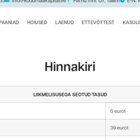
033
info@kodumaakapital.ee
Pärnu mnt 137, Tallinn
E-N: 
PAANIAD
HOIUSED
LAENUD
ETTEVÕTTEST
KASUL
Hinnakiri
LIIKMELISUSEGA SEOTUD TASUD
6 eurot
39 eurot