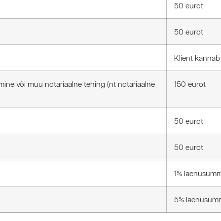
50 eurot
50 eurot
Klient kannab
ne või muu notariaalne tehing (nt notariaalne
150 eurot
50 eurot
50 eurot
i
1% laenusumma
5% laenusum