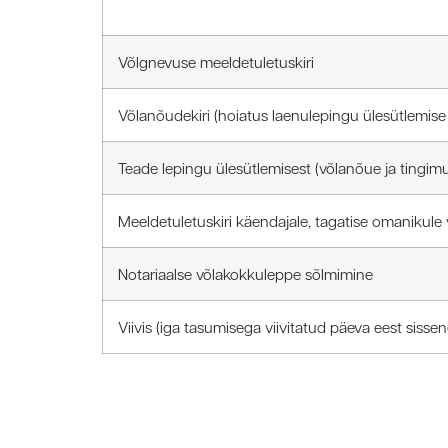
Võlgnevuse meeldetuletuskiri
Võlanõudekiri (hoiatus laenulepingu ülesütlemise
Teade lepingu ülesütlemisest (võlanõue ja tingimu
Meeldetuletuskiri käendajale, tagatise omanikule 
Notariaalse võlakokkuleppe sõlmimine
Viivis (iga tasumisega viivitatud päeva eest si