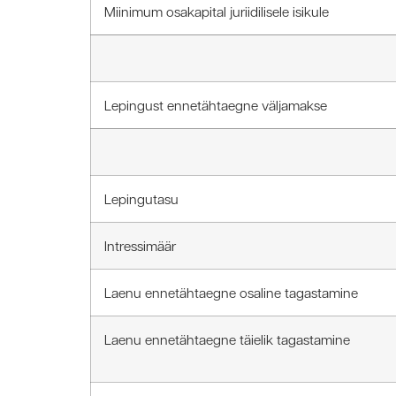
Miinimum osakapital juriidilisele isikule
Lepingust ennetähtaegne väljamakse
Lepingutasu
Intressimäär
Laenu ennetähtaegne osaline tagastamine
Laenu ennetähtaegne täielik tagastamine