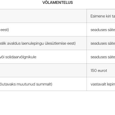
VÕLAMENTELUS
Esimene kiri ta
 eest)
seaduses sät
slik avaldus laenulepingu ülesütlemise eest)
seaduses sät
või solidaarvõlgnikule
seaduses sät
150 eurot
ssenõutavaks muutunud summalt)
vastavalt lepi