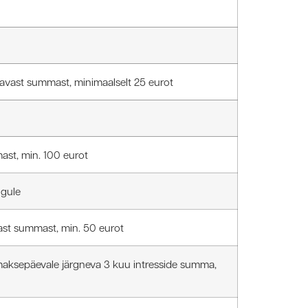
avast summast, minimaalselt 25 eurot
st, min. 100 eurot
ngule
ast summast, min. 50 eurot
aksepäevale järgneva 3 kuu intresside summa,