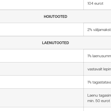
104 eurot
HOIUTOOTED
2% väljamakst
LAENUTOOTED
1% laenusumma
vastavalt lepi
1% tagastatav
Laenu tagasim
min. 50 eurot