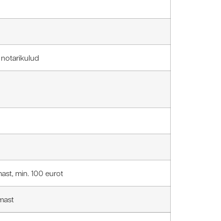
 notarikulud
st, min. 100 eurot
mast