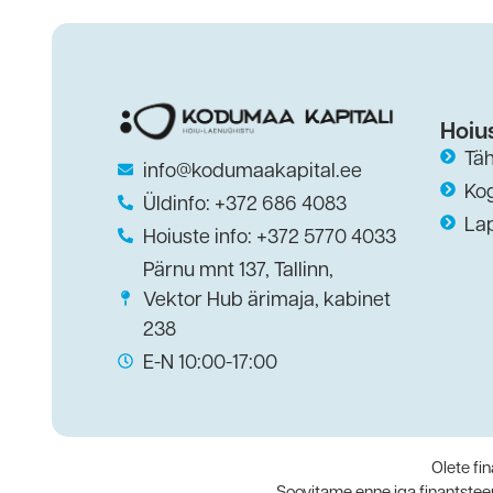
Hoiu
Täh
info@kodumaakapital.ee
Ko
Üldinfo: +372 686 4083
La
Hoiuste info: +372 5770 4033
Pärnu mnt 137, Tallinn,
Vektor Hub ärimaja, kabinet
238
E-N 10:00-17:00
Olete fi
Soovitame enne iga finantstee