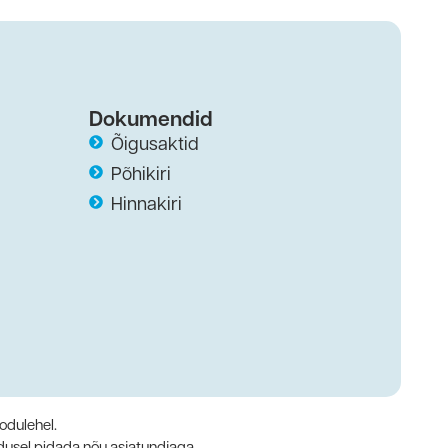
Dokumendid
Õigusaktid
Põhikiri
Hinnakiri
odulehel.
dusel pidada nõu asjatundjaga.