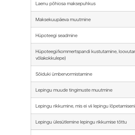
Laenu põhiosa maksepuhkus
Maksekuupäeva muutmine
Hüpoteegi seadmine
Hüpoteegi/kommertspandi kustutamine, loovutami
võlakokkulepe)
Sõiduki ümbervormistamine
Lepingu muude tingimuste muutmine
Lepingu rikkumine, mis ei vii lepingu lõpetamisen
Lepingu ülesütlemine lepingu rikkumise tõttu