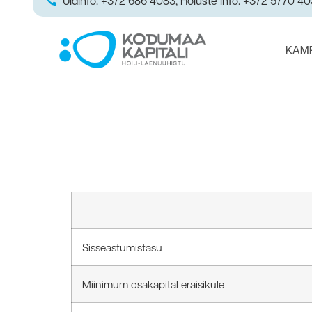
Üldinfo: +372 686 4083; Hoiuste info: +372 5770 4
KAM
Sisseastumistasu
Miinimum osakapital eraisikule