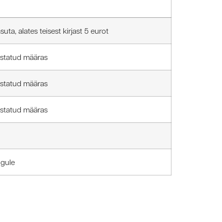
suta, alates teisest kirjast 5 eurot
estatud määras
estatud määras
estatud määras
ngule