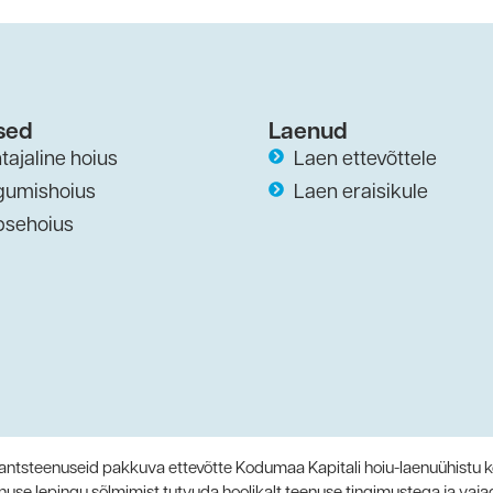
sed
Laenud
tajaline hoius
Laen ettevõttele
gumishoius
Laen eraisikule
psehoius
nantsteenuseid pakkuva ettevõtte Kodumaa Kapitali hoiu-laenuühistu k
nuse lepingu sõlmimist tutvuda hoolikalt teenuse tingimustega ja vaja