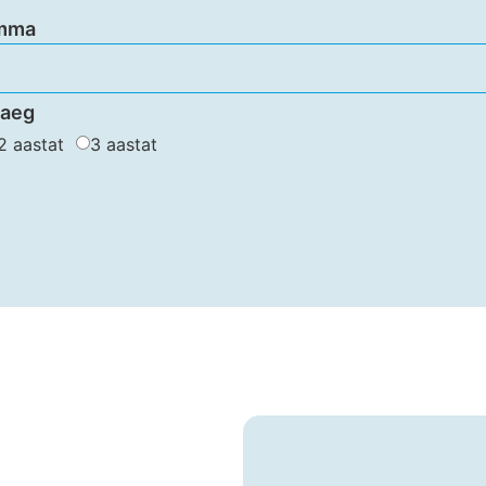
umma
 aeg
2 aastat
3 aastat