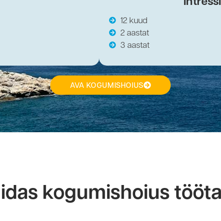
Intress
12 kuud
2 aastat
3 aastat
AVA KOGUMISHOIUS
idas kogumishoius tööt