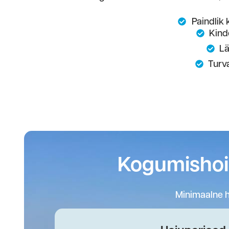
Paindlik 
Kinde
Lä
Turva
Kogumishoiu
Minimaalne h