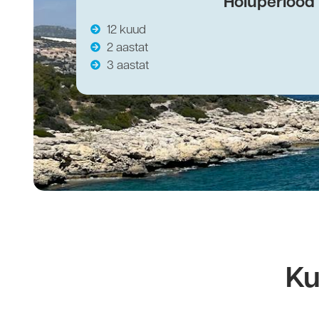
Hoiuperiood
12 kuud
2 aastat
3 aastat
Ku