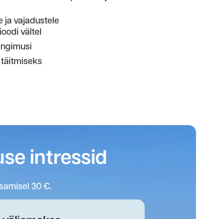
 ja vajadustele
oodi vältel
tingimusi
 täitmiseks
se intressid
samisel 30 €.