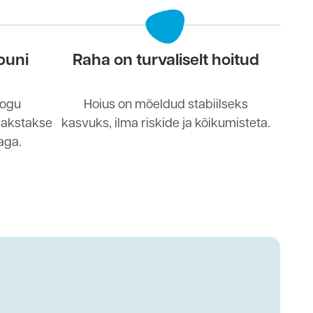
puni
Raha on turvaliselt hoitud
kogu
Hoius on mõeldud stabiilseks
makstakse
kasvuks, ilma riskide ja kõikumisteta.
aga.