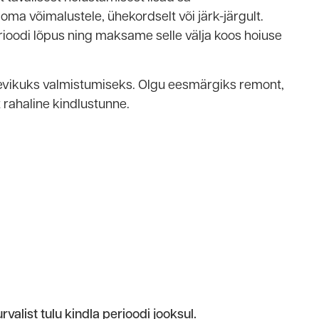
oma võimalustele, ühekordselt või järk-järgult.
ioodi lõpus ning maksame selle välja koos hoiuse
tulevikuks valmistumiseks. Olgu eesmärgiks remont,
t rahaline kindlustunne.
valist tulu kindla perioodi jooksul.