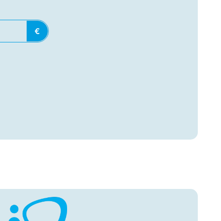
Sisesta
€
summa