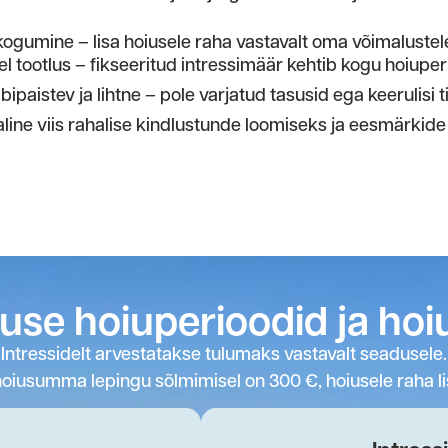
kogumine – lisa hoiusele raha vastavalt oma võimalustele
l tootlus – fikseeritud intressimäär kehtib kogu hoiuperi
bipaistev ja lihtne – pole varjatud tasusid ega keerulisi 
line viis rahalise kindlustunde loomiseks ja eesmärkide
se hoiuperioodid ja hoiu
Intressidelt arvestatakse tulumaks vastavalt seadusele.
oiusumma lepingu sõlmimisel on 300 €, hoiusele raha li