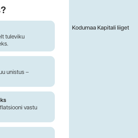
s?
Kodumaa Kapitali liiget
lt tuleviku
eks.
uu unistus –
eks
flatsiooni vastu