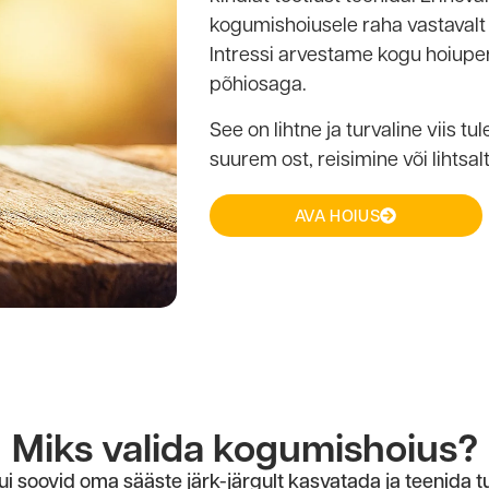
kogumishoiusele raha vastavalt 
Intressi arvestame kogu hoiuper
põhiosaga.
See on lihtne ja turvaline viis 
suurem ost, reisimine või lihtsal
AVA HOIUS
Miks valida kogumishoius?
 soovid oma sääste järk-järgult kasvatada ja teenida tur