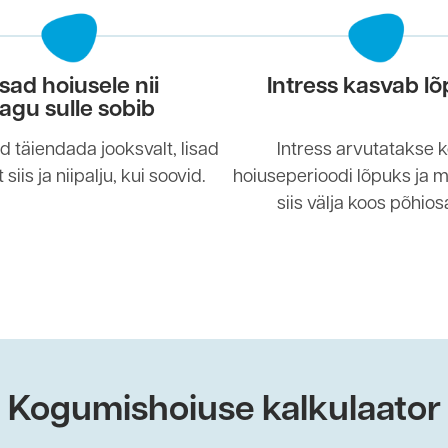
isad hoiusele nii
Intress kasvab lõ
agu sulle sobib
d täiendada jooksvalt, lisad
Intress arvutatakse 
 siis ja niipalju, kui soovid.
hoiuseperioodi lõpuks ja 
siis välja koos põhios
Kogumishoiuse kalkulaator