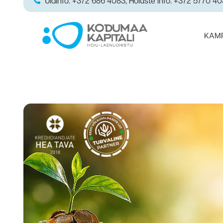
Üldinfo: +372 686 4083; Hoiuste info: +372 5770 4
KAM