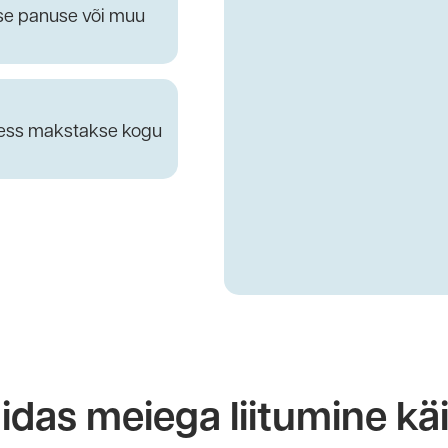
use panuse või muu
tress makstakse kogu
idas meiega liitumine kä