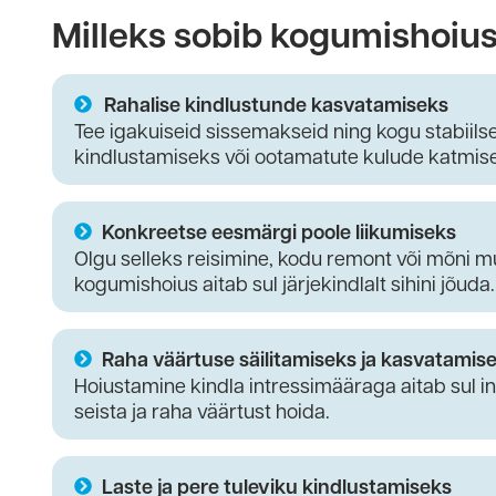
Milleks sobib kogumishoiu
Rahalise kindlustunde kasvatamiseks
Tee igakuiseid sissemakseid ning kogu stabiilse
kindlustamiseks või ootamatute kulude katmis
Konkreetse eesmärgi poole liikumiseks
Olgu selleks reisimine, kodu remont või mõni m
kogumishoius aitab sul järjekindlalt sihini jõuda.
Raha väärtuse säilitamiseks ja kasvatamis
Hoiustamine kindla intressimääraga aitab sul in
seista ja raha väärtust hoida.
Laste ja pere tuleviku kindlustamiseks