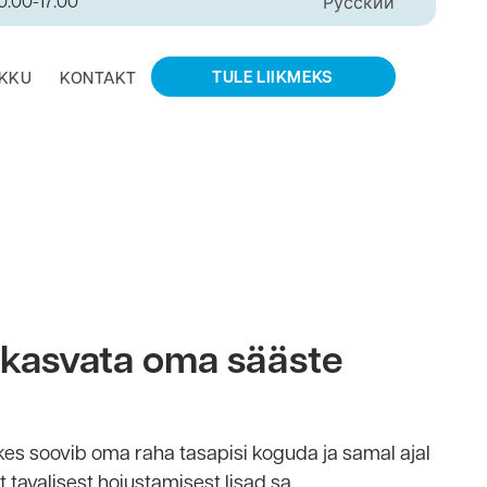
10:00-17:00
Русский
TULE LIIKMEKS
IKKU
KONTAKT
 kasvata oma sääste
es soovib oma raha tasapisi koguda ja samal ajal
lt tavalisest hoiustamisest lisad sa