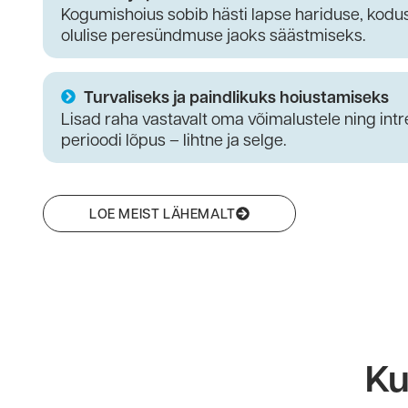
Kogumishoius sobib hästi lapse hariduse, kod
olulise peresündmuse jaoks säästmiseks.
Turvaliseks ja paindlikuks hoiustamiseks
Lisad raha vastavalt oma võimalustele ning in
perioodi lõpus – lihtne ja selge.
LOE MEIST LÄHEMALT
Ku