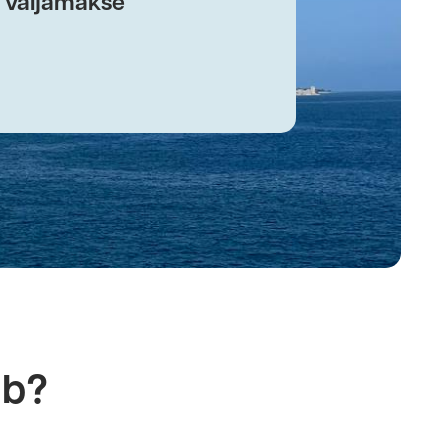
i väljamakse
ab?