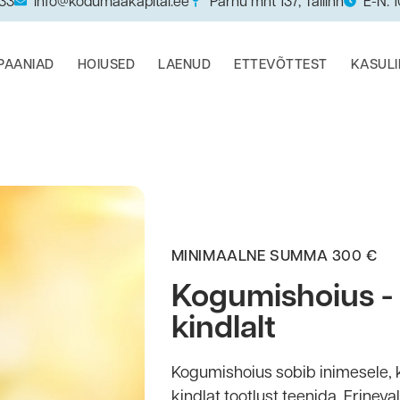
033
info@kodumaakapital.ee
Pärnu mnt 137, Tallinn
E-N: 
PAANIAD
HOIUSED
LAENUD
ETTEVÕTTEST
KASUL
MINIMAALNE SUMMA 300 €
Kogumishoius -
kindlalt
Kogumishoius sobib inimesele, k
kindlat tootlust teenida. Erineva