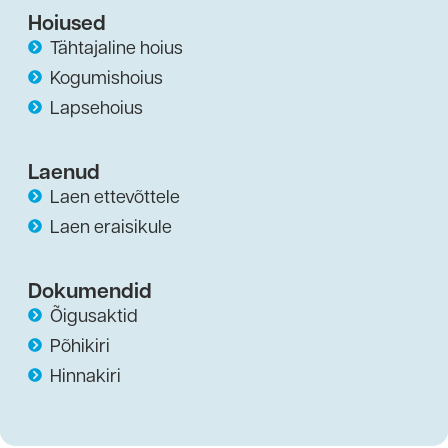
Hoiused
Tähtajaline hoius
Kogumishoius
Lapsehoius
Laenud
Laen ettevõttele
Laen eraisikule
Dokumendid
Õigusaktid
Põhikiri
Hinnakiri