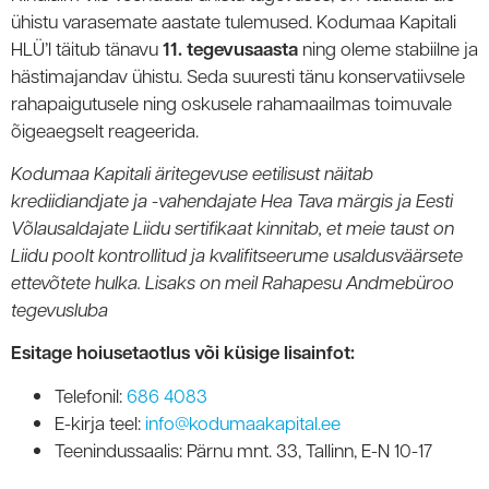
ühistu varasemate aastate tulemused. Kodumaa Kapitali
HLÜ’l täitub tänavu
11. tegevusaasta
ning oleme stabiilne ja
hästimajandav ühistu. Seda suuresti tänu konservatiivsele
rahapaigutusele ning oskusele rahamaailmas toimuvale
õigeaegselt reageerida.
Kodumaa Kapitali äritegevuse eetilisust näitab
krediidiandjate ja -vahendajate Hea Tava märgis ja Eesti
Võlausaldajate Liidu sertifikaat kinnitab, et meie taust on
Liidu poolt kontrollitud ja kvalifitseerume usaldusväärsete
ettevõtete hulka. Lisaks on meil Rahapesu Andmebüroo
tegevusluba
Esitage hoiusetaotlus või küsige lisainfot:
Telefonil:
686 4083
E-kirja teel:
info@kodumaakapital.ee
Teenindussaalis: Pärnu mnt. 33, Tallinn, E-N 10-17