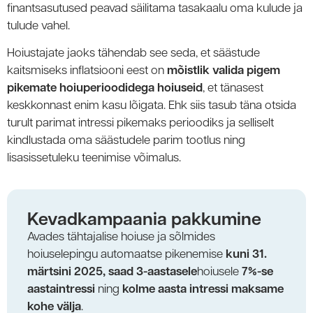
finantsasutused peavad säilitama tasakaalu oma kulude ja
tulude vahel.
Hoiustajate jaoks tähendab see seda, et säästude
kaitsmiseks inflatsiooni eest on
mõistlik valida pigem
pikemate hoiuperioodidega hoiuseid
, et tänasest
keskkonnast enim kasu lõigata. Ehk siis tasub täna otsida
turult parimat intressi pikemaks perioodiks ja selliselt
kindlustada oma säästudele parim tootlus ning
lisasissetuleku teenimise võimalus.
Kevadkampaania pakkumine
Avades tähtajalise hoiuse ja sõlmides
hoiuselepingu automaatse pikenemise
kuni 31.
märtsini 2025, saad
3-aastasele
hoiusele
7%-se
aastaintressi
ning
kolme aasta intressi maksame
kohe välja
.