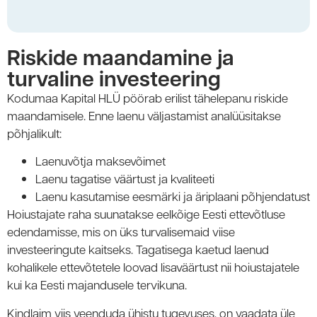
Riskide maandamine ja
turvaline investeering
Kodumaa Kapital HLÜ pöörab erilist tähelepanu riskide
maandamisele. Enne laenu väljastamist analüüsitakse
põhjalikult:
Laenuvõtja maksevõimet
Laenu tagatise väärtust ja kvaliteeti
Laenu kasutamise eesmärki ja äriplaani põhjendatust
Hoiustajate raha suunatakse eelkõige Eesti ettevõtluse
edendamisse, mis on üks turvalisemaid viise
investeeringute kaitseks. Tagatisega kaetud laenud
kohalikele ettevõtetele loovad lisaväärtust nii hoiustajatele
kui ka Eesti majandusele tervikuna.
Kindlaim viis veenduda ühistu tugevuses, on vaadata üle