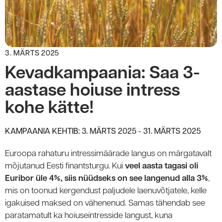
3. MÄRTS 2025
Kevadkampaania: Saa 3-
aastase hoiuse intress
kohe kätte!
KAMPAANIA KEHTIB: 3. MÄRTS 2025 - 31. MÄRTS 2025
Euroopa rahaturu intressimäärade langus on märgatavalt
mõjutanud Eesti finantsturgu. Kui
veel aasta tagasi oli
Euribor üle 4%, siis nüüdseks on see langenud alla 3%
,
mis on toonud kergendust paljudele laenuvõtjatele, kelle
igakuised maksed on vähenenud. Samas tähendab see
paratamatult ka hoiuseintresside langust, kuna