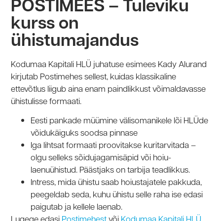
POSTIMEES – Tuleviku
kurss on
ühistumajandus
Kodumaa Kapitali HLÜ juhatuse esimees Kady Alurand
kirjutab Postimehes sellest, kuidas klassikaline
ettevõtlus liigub aina enam paindlikkust võimaldavasse
ühistulisse formaati.
Eesti pankade müümine välisomanikele lõi HLÜde
võidukäiguks soodsa pinnase
Iga lihtsat formaati proovitakse kuritarvitada –
olgu selleks sõidujagamisäpid või hoiu-
laenuühistud. Päästjaks on tarbija teadlikkus.
Intress, mida ühistu saab hoiustajatele pakkuda,
peegeldab seda, kuhu ühistu selle raha ise edasi
paigutab ja kellele laenab.
Lugege edasi
Postimehest
või
Kodumaa Kapitali HLÜ