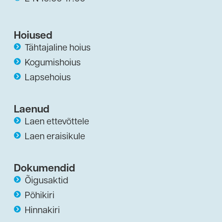
Hoiused
Tähtajaline hoius
Kogumishoius
Lapsehoius
Laenud
Laen ettevõttele
Laen eraisikule
Dokumendid
Õigusaktid
Põhikiri
Hinnakiri